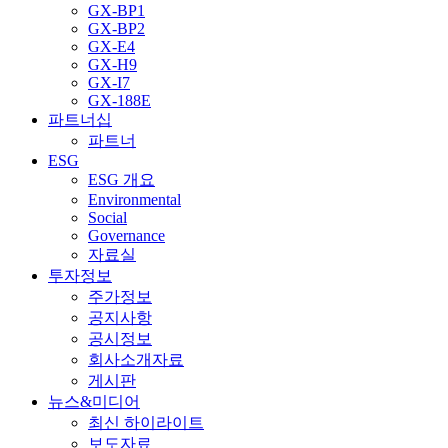
GX-BP1
GX-BP2
GX-E4
GX-H9
GX-I7
GX-188E
파트너십
파트너
ESG
ESG 개요
Environmental
Social
Governance
자료실
투자정보
주가정보
공지사항
공시정보
회사소개자료
게시판
뉴스&미디어
최신 하이라이트
보도자료