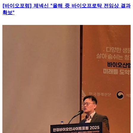
[바이오포럼] 제넥신 "올해 중 바이오프로탁 전임상 결과
확보"