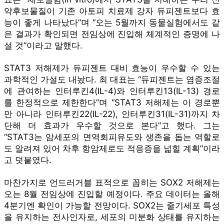
약후보물질이 기존 아토피 치료제 강자 듀피젠트보다 효
능이 좋게 나타났다”며 “오는 5월까지 동물실험에서도 같
은 결과가 확인되면 전임상에 진입해 체계적인 증명에 나
설 것”이라고 말했다.
STAT3 저해제가 듀피젠트 대비 효능이 우수할 수 있는
과학적인 가설도 내놨다. 최 대표는 “듀피젠트는 염증조절
에 관여하는 인터루킨4(IL-4)와 인터루킨13(IL-13) 경로
를 한정적으로 제한한다”며 “STAT3 저해제는 이 경로뿐
만 아니라 인터루킨22(IL-22), 인터루킨31(IL-31)까지 차
단해 더 효과가 우수할 것으로 본다”고 했다. 그는
“STAT3는 암세포의 면역회피유도와 생존을 돕는 역할로
도 알려져 있어 차후 항암제로도 적응증을 넓힐 계획”이라
고 덧붙였다.
마찬가지로 언드러거블 표적으로 꼽히는 SOX2 저해제는
오는 8월 전임상에 진입할 예정이다. 주요 데이터는 올해
4분기엔 확인이 가능할 전망이다. SOX2는 줄기세포 특성
을 유지하는 전사인자로, 세포의 미분화 상태를 유지하는