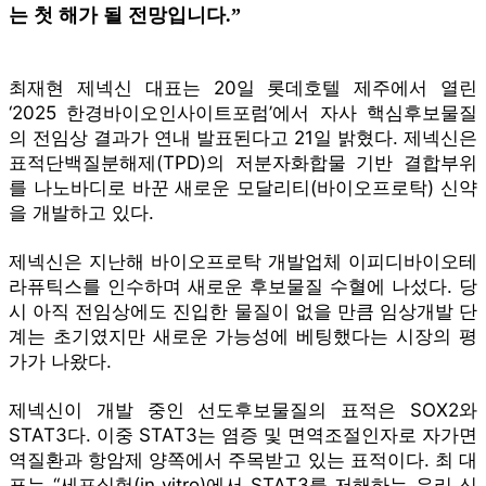
는 첫 해가 될 전망입니다.”
최재현 제넥신 대표는 20일 롯데호텔 제주에서 열린
‘2025 한경바이오인사이트포럼’에서 자사 핵심후보물질
의 전임상 결과가 연내 발표된다고 21일 밝혔다. 제넥신은
표적단백질분해제(TPD)의 저분자화합물 기반 결합부위
를 나노바디로 바꾼 새로운 모달리티(바이오프로탁) 신약
을 개발하고 있다.
제넥신은 지난해 바이오프로탁 개발업체 이피디바이오테
라퓨틱스를 인수하며 새로운 후보물질 수혈에 나섰다. 당
시 아직 전임상에도 진입한 물질이 없을 만큼 임상개발 단
계는 초기였지만 새로운 가능성에 베팅했다는 시장의 평
가가 나왔다.
제넥신이 개발 중인 선도후보물질의 표적은 SOX2와
STAT3다. 이중 STAT3는 염증 및 면역조절인자로 자가면
역질환과 항암제 양쪽에서 주목받고 있는 표적이다. 최 대
표는 “세포실험(in vitro)에서 STAT3를 저해하는 우리 신