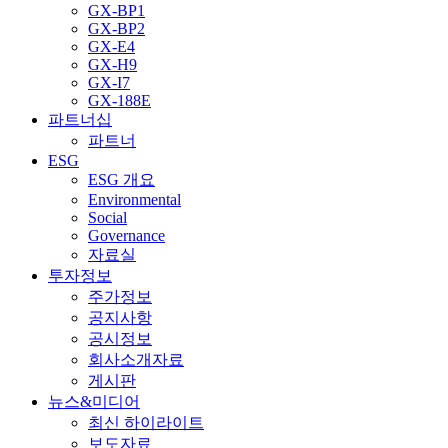
GX-BP1
GX-BP2
GX-E4
GX-H9
GX-I7
GX-188E
파트너십
파트너
ESG
ESG 개요
Environmental
Social
Governance
자료실
투자정보
주가정보
공지사항
공시정보
회사소개자료
게시판
뉴스&미디어
최신 하이라이트
보도자료