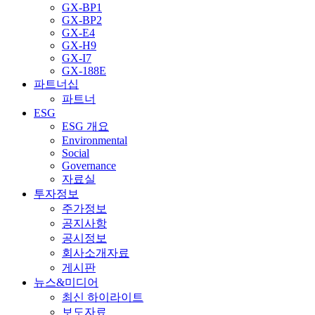
GX-BP1
GX-BP2
GX-E4
GX-H9
GX-I7
GX-188E
파트너십
파트너
ESG
ESG 개요
Environmental
Social
Governance
자료실
투자정보
주가정보
공지사항
공시정보
회사소개자료
게시판
뉴스&미디어
최신 하이라이트
보도자료