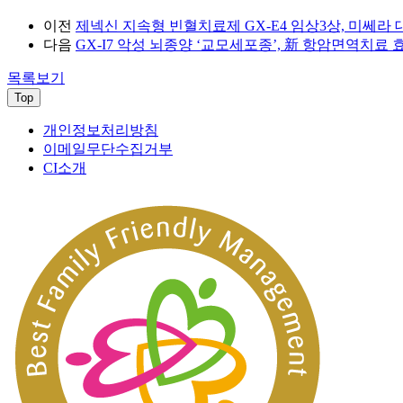
이전
제넥신 지속형 빈혈치료제 GX-E4 임상3상, 미쎄라
다음
GX-I7 악성 뇌종양 ‘교모세포종’, 新 항암면역치료 
목록보기
Top
개인정보처리방침
이메일무단수집거부
CI소개