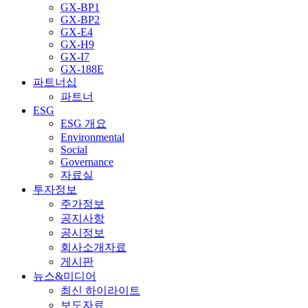
GX-BP1
GX-BP2
GX-E4
GX-H9
GX-I7
GX-188E
파트너십
파트너
ESG
ESG 개요
Environmental
Social
Governance
자료실
투자정보
주가정보
공지사항
공시정보
회사소개자료
게시판
뉴스&미디어
최신 하이라이트
보도자료