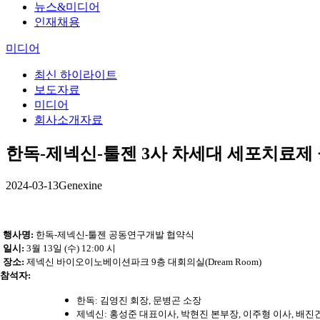
뉴스&미디어
인재채용
미디어
최신 하이라이트
보도자료
미디어
회사소개자료
한독-제넥신-툴젠 3사 차세대 세포치료
2024-03-13
Genexine
행사명:
한독-제넥신-툴젠 공동연구개발 협약식
일시:
3
월 13일 (수) 12:00 시
장소:
제넥신 바이오이노베이션파크 9층 대회의실(Dream Room)
참석자:
한독: 김영진 회장, 문병곤 소장
제넥신: 홍성준 대표이사, 박현진 본부장, 이주형 이사, 배진