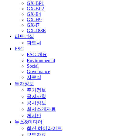
GX-BP1
GX-BP2
GX-E4
GX-H9
GX-I7
GX-188E
파트너십
파트너
ESG
ESG 개요
Environmental
Social
Governance
자료실
투자정보
주가정보
공지사항
공시정보
회사소개자료
게시판
뉴스&미디어
최신 하이라이트
보도자료