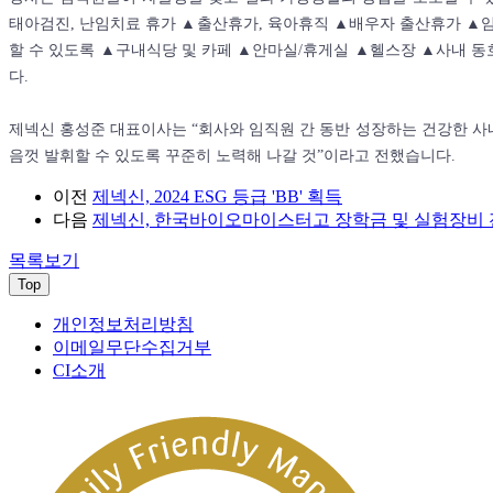
태아검진, 난임치료 휴가 ▲출산휴가, 육아휴직 ▲배우자 출산휴가 ▲
할 수 있도록 ▲구내식당 및 카페 ▲안마실/휴게실 ▲헬스장 ▲사내 
다.
제넥신 홍성준 대표이사는 “회사와 임직원 간 동반 성장하는 건강한 사
음껏 발휘할 수 있도록 꾸준히 노력해 나갈 것”이라고 전했습니다.
이전
제넥신, 2024 ESG 등급 'BB' 획득
다음
제넥신, 한국바이오마이스터고 장학금 및 실험장비 
목록보기
Top
개인정보처리방침
이메일무단수집거부
CI소개