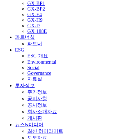
GX-BP1
GX-BP2
GX-E4
GX-H9
GX-I7
GX-188E
파트너십
파트너
ESG
ESG 개요
Environmental
Social
Governance
자료실
투자정보
주가정보
공지사항
공시정보
회사소개자료
게시판
뉴스&미디어
최신 하이라이트
보도자료