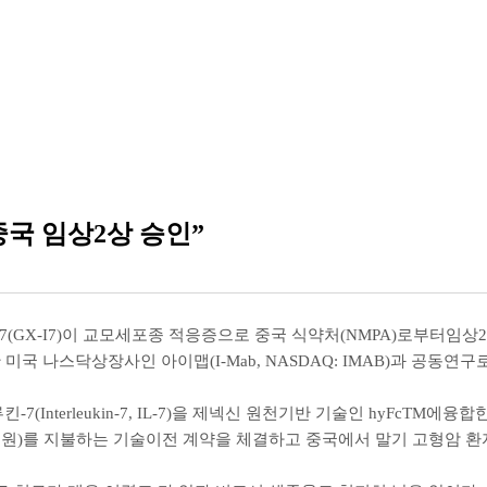
중국 임상2상 승인”
-7(GX-I7)
이 교모세포종 적응증으로 중국 식약처
(NMPA)
로부터임상
2
한 미국 나스닥상장사인 아이맵
(I-Mab, NASDAQ: IMAB)
과 공동연구
루킨
-7(Interleukin-7, IL-7)
을 제넥신 원천기반 기술인
hyFcTM
에융합
억원
)
를 지불하는 기술이전 계약을 체결하고 중국에서 말기 고형암 환