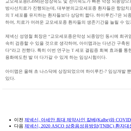
교모세포종
(GBM)
은성장속도 및 전이속도가 빠른 악성 뇌종양으로
방사선치료가 진행되는데
,
대부분의교모세포종 환자들은 항암치
의
T
세포를 유지하는 환자들보다 상당히 짧다
.
하이루킨
-7
은 뇌
하여
,
치료가 어려운 교모세포종 환자들의 생존기간을 늘릴 수 있게
제넥신 성영철 회장은 “교모세포종은악성 뇌종양인 동시에 희귀암
속히 검증할 수 있을 것으로 생각하며
,
아이맵과는 다년간 구축된
다”라고 전했다
.
특히 이번 연구는
T
세포 결핍증 회복 효과를 통
용화에도한 발 더 다가갈 수 있게 하는 임상시험이다
.
아이맵은 올해 초 나스닥에 상장되었으며 하이루킨
-7
임상개발 뿐
있다
.
이전
제넥신, 아세안 최대 제약사인 칼베(Kalbe)와 COVID
다음
제넥신, 2020 ASCO 삼중음성유방암(TNBC) 환