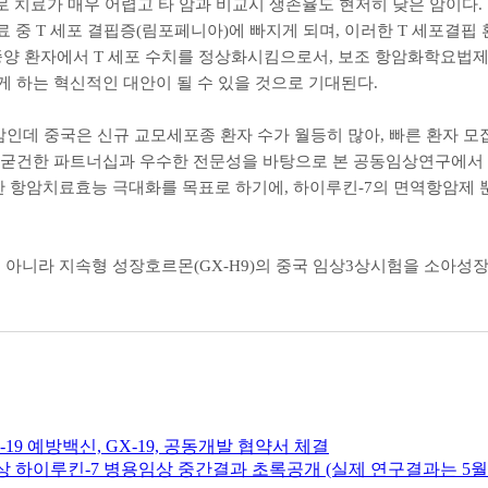
 치료가 매우 어렵고 타 암과 비교시 생존율도 현저히 낮은 암이다
.
료 중
T
세포 결핍증
(
림포페니아
)
에 빠지게 되며
,
이러한
T
세포결핍 
종양 환자에서
T
세포 수치를 정상화시킴으로서
,
보조 항암화학요법제
 하는 혁신적인 대안이 될 수 있을 것으로 기대된다
.
인데 중국은 신규 교모세포종 환자 수가 월등히 많아
,
빠른 환자 모
 굳건한 파트너십과 우수한 전문성을 바탕으로 본 공동임상연구에서 
한 항암치료효능 극대화를 목표로 하기에
,
하이루킨
-7
의 면역항암제 
 아니라 지속형 성장호르몬
(GX-H9)
의 중국 임상
3
상시험을 소아성장
-19 예방백신, GX-19, 공동개발 협약서 체결
자대상 하이루킨-7 병용임상 중간결과 초록공개 (실제 연구결과는 5월