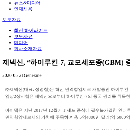
뉴스&미디어
인재채용
보도자료
최신 하이라이트
보도자료
미디어
회사소개자료
제넥신, “하이루킨-7, 교모세포종(GBM) 
2020-05-21
Genexine
㈜제넥신
(
대표
:
성영철
)
은 혁신 면역항암제로 개발중인 하이루킨
임상
2
상시험은 제넥신으로부터 하이루킨
-7
의 중국 권리를 취득
아이맵은 지난
2017
년
12
월에
T
세포 증식에 필수불가결한 인터
면역항암제로서의 가치에 주목하여 총
5
억
4800
만 달러
(
약
6000